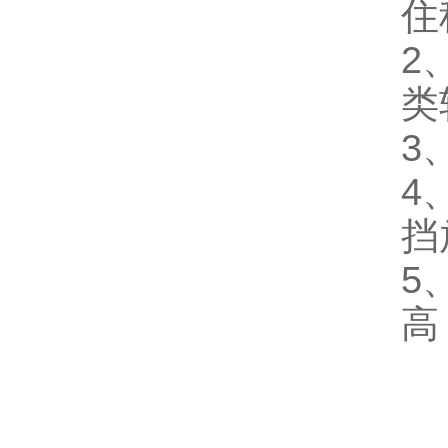
住
2
类
3
4
挡
5
高