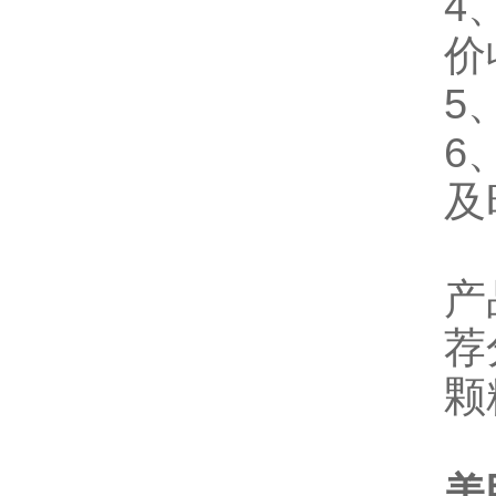
4
价
5
6
及
产
荐
颗
美