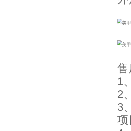
售
1
2
3
项