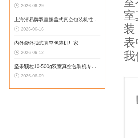
室
2026-06-29
室
上海清易牌双室摆盖式真空包装机性价比高
装
2026-06-16
表
内外袋外抽式真空包装机厂家
我
2026-06-12
坚果颗粒10-500g双室真空包装机专业定制
2026-06-09