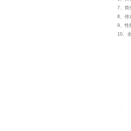
7、简
8、传
9、性
10、