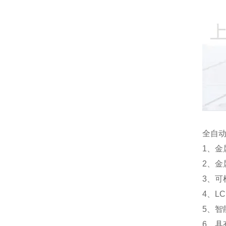
全自
1、
2、
3、
4、L
5、
6、