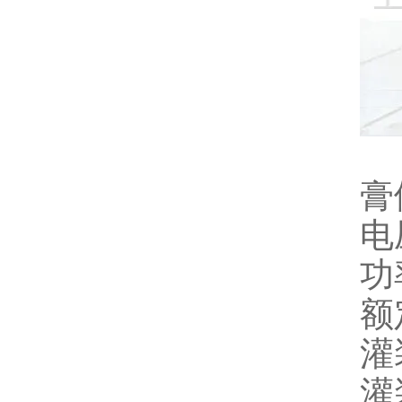
膏
电压
功
额
灌
灌