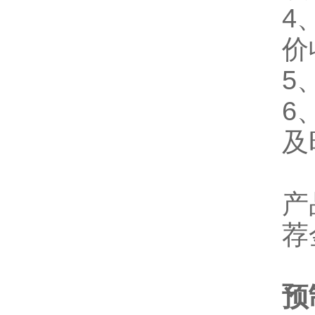
4
价
5
6
及
产
荐
预