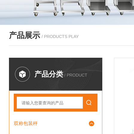
产品展示
/ PRODUCTS PLAY
产品分类
/ PRODUCT
双称包装秤