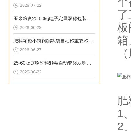
个
2026-07-22
了
玉米粮食20-60kg电子定量双称包装秤品牌
板
2026-06-29
箱
肥料颗粒不锈钢编织袋自动称重双称包装秤定制
（
2026-06-27
25-60kg宠物饲料颗粒自动套袋双称包装秤型号
2026-06-22
肥
1
2