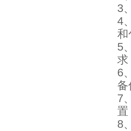
3
4
和
5
求
6
备
7
置
8