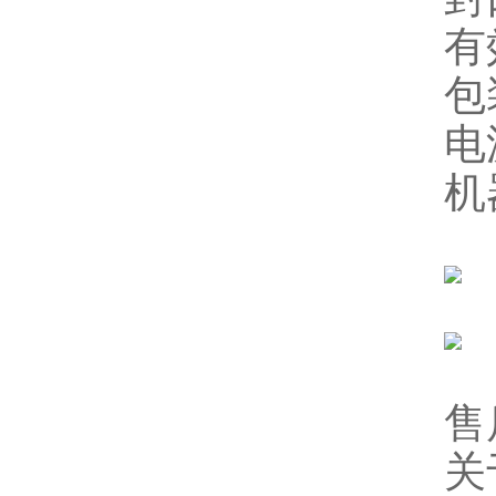
有
包
电
机
售
关