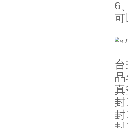
6
可
台
品
真
封
封
封