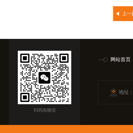
上一
网站首页
地址
扫码加微信