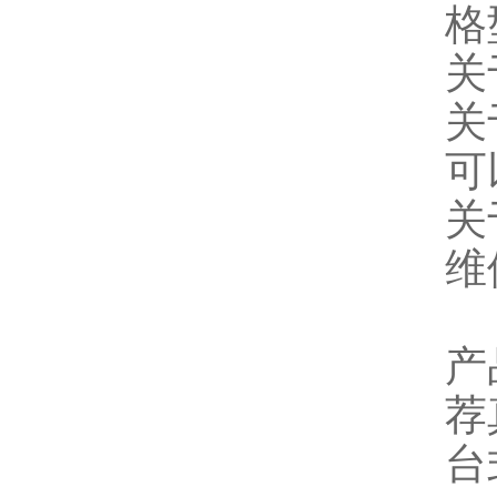
格
关
关
可
关
维
产
荐
台