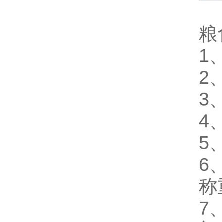
粮
1
2
3
4
5
6
称
7