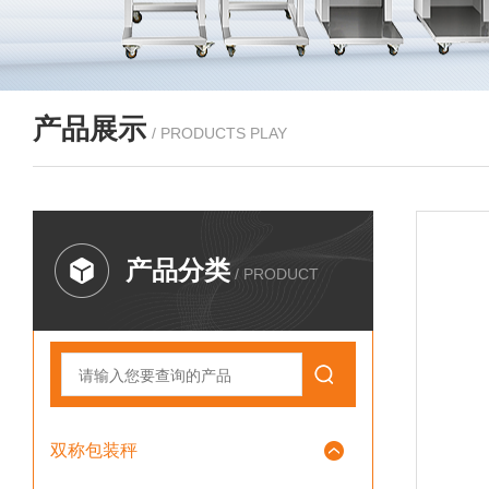
产品展示
/ PRODUCTS PLAY
产品分类
/ PRODUCT
双称包装秤