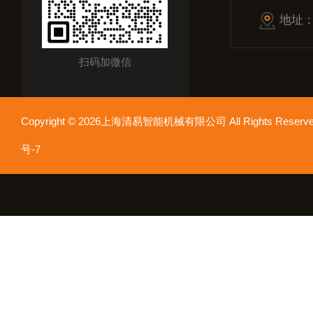
地址
扫码加微信
Copyright © 2026上海清易智能机械有限公司 All Rights Res
号-7