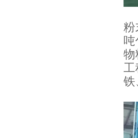
粉
吨
物
工
铁