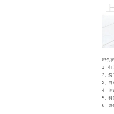
粮食
1、打
2、
3、
4、
5、
6、