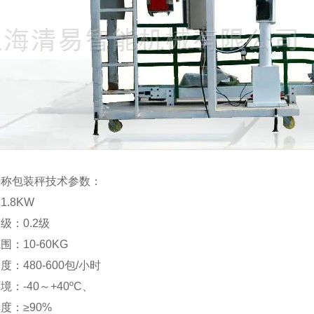
双称包装秤技术参数：
1.8KW
级：0.2级
围：10-60KG
度：480-600包/小时
境：-40～+40ºC、
度：≥90%