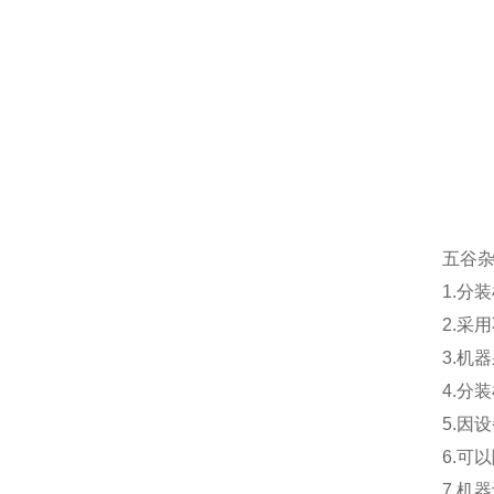
五谷杂
1.分
2.采
3.机
4.分
5.因
6.可
7.机