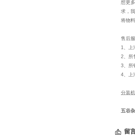
想更多
求，
将物
售后
1、上
2、所
3、所
4、上
分装
五谷杂
留