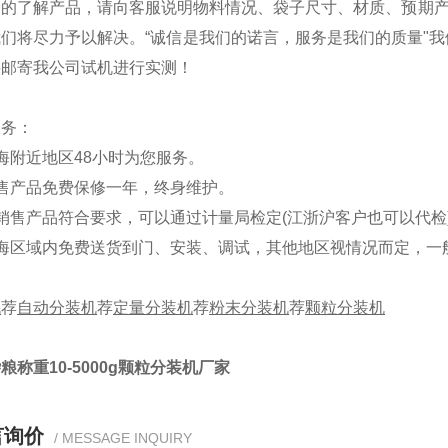
的了解产品，请向客服说明物料情况、袋子尺寸、材质、预期产量
我们将尽力予以解决。“诚信是我们的诺言，服务是我们的质量"
料邮寄我公司试机进行实测！
服务：
海附近地区48小时为您服务。
售产品免费保修一年，终身维护。
销售产品符合要求，可以通过计量局检定(江浙沪客户也可以代检
海区域内免费送货到门、安装、调试，其他地区视情况而定，一般
机
荐
自动分装机
荐
定量分装机
荐
粉末分装机
荐
颗粒分装机
粮称重10-5000g颗粒分装机厂家
言询价
/ MESSAGE INQUIRY