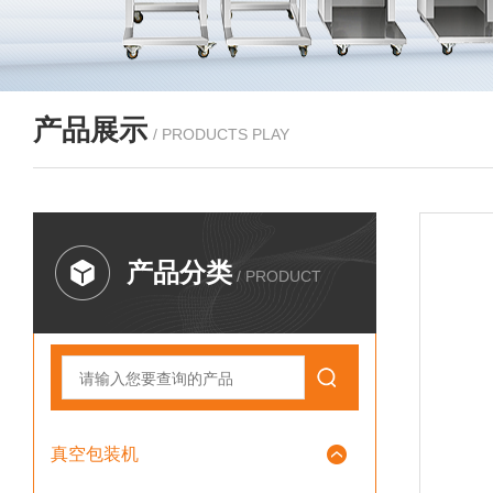
产品展示
/ PRODUCTS PLAY
产品分类
/ PRODUCT
真空包装机