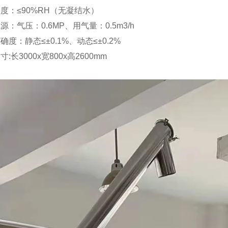
度：≤90%RH（无凝结水）
源：气压：0.6MP、用气量：0.5m3/h
确度：静态≤±0.1%、动态≤±0.2%
:长3000x宽800x高2600mm