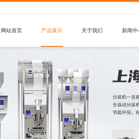
网站首页
产品展示
关于我们
新闻中