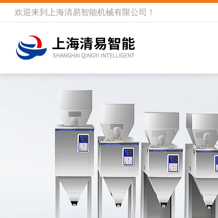
欢迎来到
上海清易智能机械有限公司
！