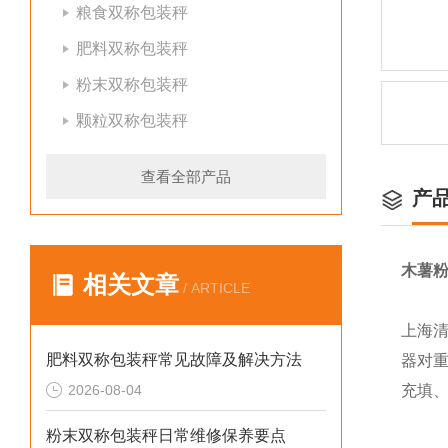
粮食双称包装秤
肥料双称包装秤
粉末双称包装秤
颗粒双称包装秤
查看全部产品
产
木薯
相关文章
/ ARTICLE
上海
肥料双称包装秤常见故障及解决方法
器对
2026-08-04
充填
粉末双称包装秤日常维修保养要点