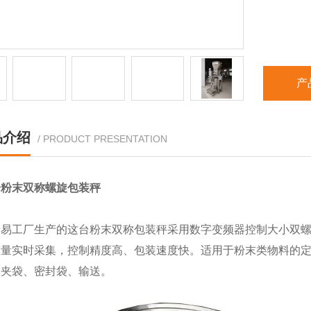
产
品介绍
/ PRODUCT PRESENTATION
粉粉末双称螺旋包装秤
清易工厂生产的这台粉末双称包装秤采用数字变频器控制大小双
重量实时采集，控制精度高、包装速度快。适用于粉末类物料的
、夹袋、密封袋、输送。