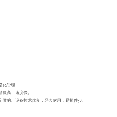
络化管理
精度高，速度快。
定做的。设备技术优良，经久耐用，易损件少。