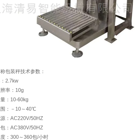
双称包装秤技术参数：
：2.7kw
辨率：10g
：10-60kg
围：－10～40℃
：AC220V/50HZ
：AC380V/50HZ
度：300～360包/小时