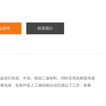
品咨询
联系我们
螺旋进行快加、中加、精加三速给料。同时采用高精度传感
定量包装。包装秤是人工辅助能自动完成以下工作：称量、