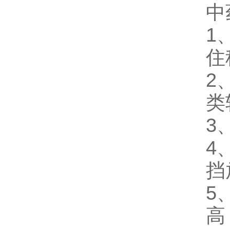
中
1
住
2
类
3
4
挡
5
高