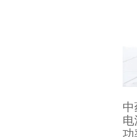
中
电
功