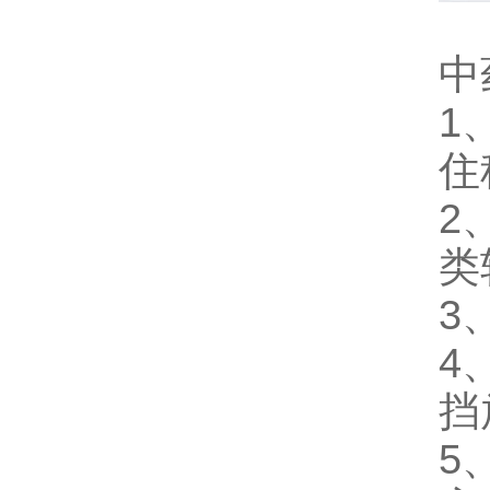
中
1
住
2
类
3
4
挡
5