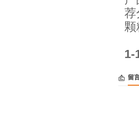
荐
颗
1
留