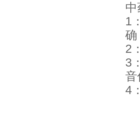
中
1
确
2
3
音
4