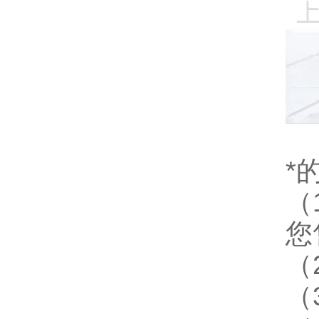
*
（
您
（
（