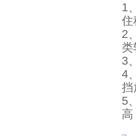
1
住
2
类
3
4
挡
5
高