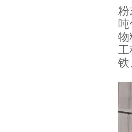
粉
吨
物
工
铁