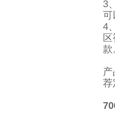
3
可
4
区
款
产
荐
7