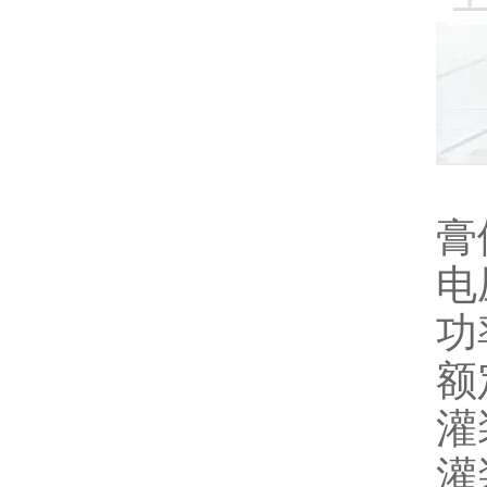
膏
电压
功
额
灌
灌