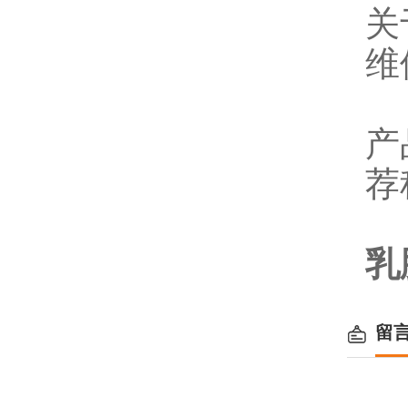
关
维
产
荐
乳
留