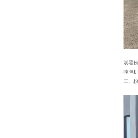
炭黑
吨包
工、