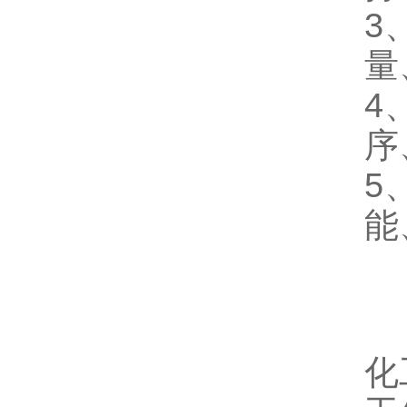
3
量
4
序
5
能
化