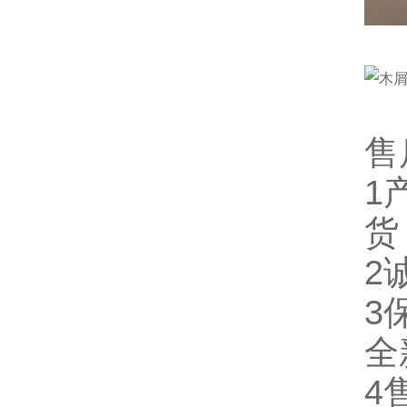
售
1
货
2
3
全
4