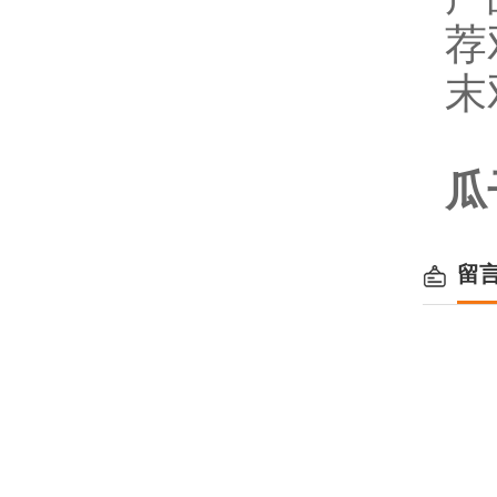
荐
末
瓜
留