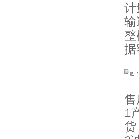
计
输
整
据
售
1
货