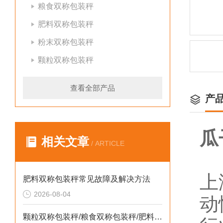
粮食双称包装秤
肥料双称包装秤
粉末双称包装秤
颗粒双称包装秤
查看全部产品
产
瓜
相关文章
/ ARTICLE
上
肥料双称包装秤常见故障及解决方法
2026-08-04
动
颗粒双称包装秤/粮食双称包装秤/肥料双称包装秤定制