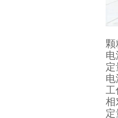
颗
电
定
电
工
相
定