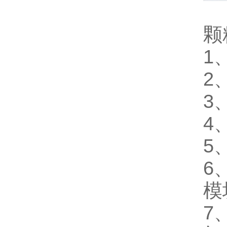
颗
1
2
3
4
5
6
模
7