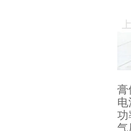
膏
电源
功
气压