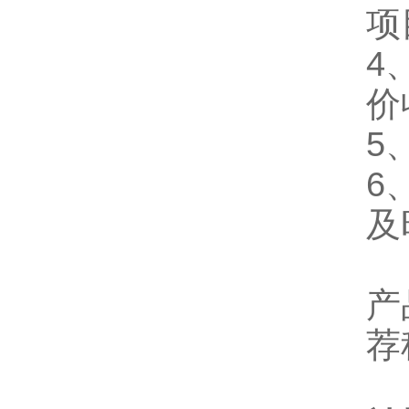
项
4
价
5
6
及
产
荐