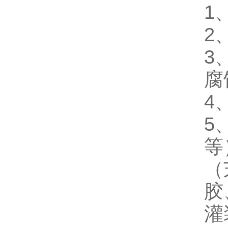
1
2
3
腐
4
5
等
（
胶
灌