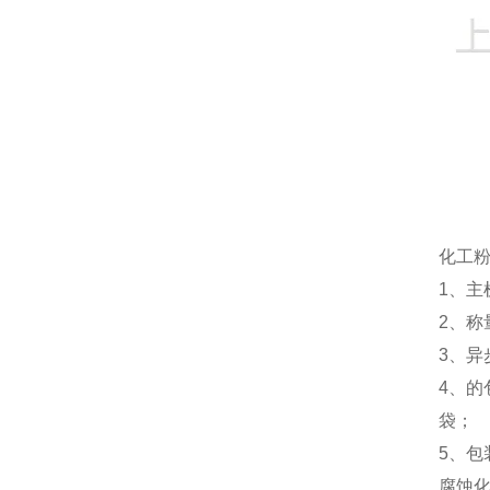
化工粉
1、
2、
3、
4、的
袋；
5、
腐蚀