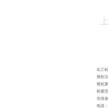
化工粉
整机功
整机重
称重范
充填速
电源：3