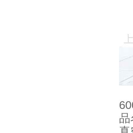
6
品
真