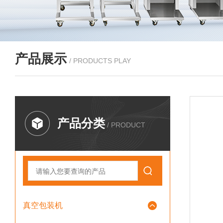
产品展示
/ PRODUCTS PLAY
产品分类
/ PRODUCT
真空包装机