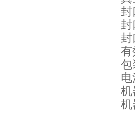
封
封
封
有
包
电
机
机