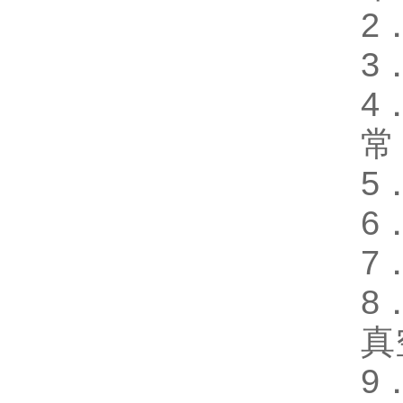
2
3
4
常
5
6
7
8
真
9