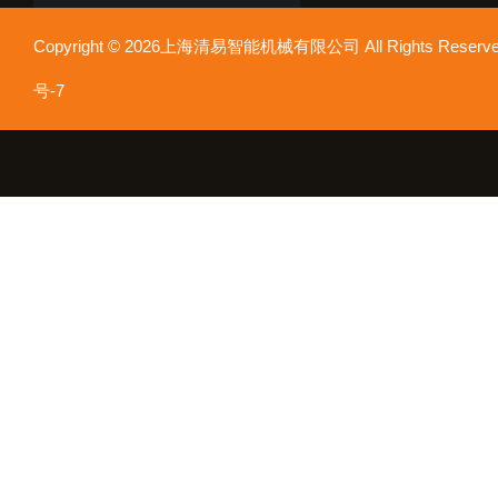
Copyright © 2026上海清易智能机械有限公司 All Rights Res
号-7