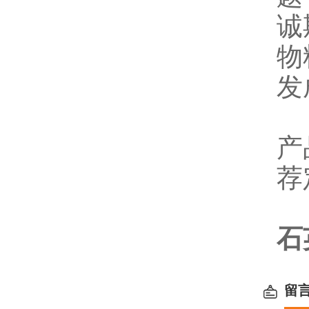
诚
物
发
产
荐
石
留