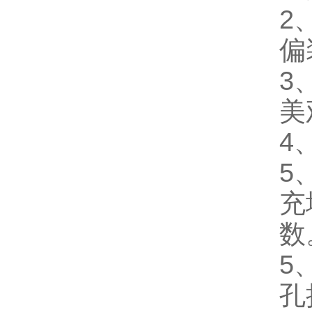
2
偏
3
美
4
5
充
数
5
孔