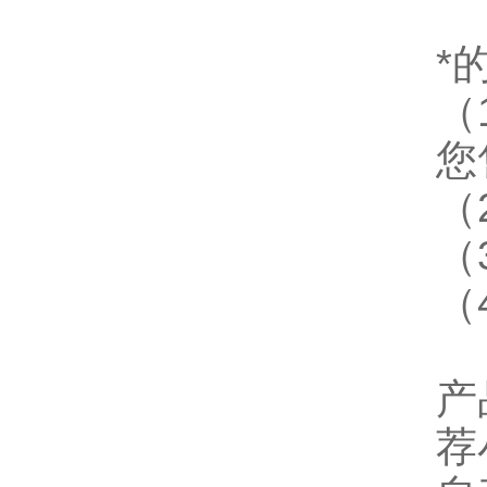
*
（
您
（
（
（
产
荐