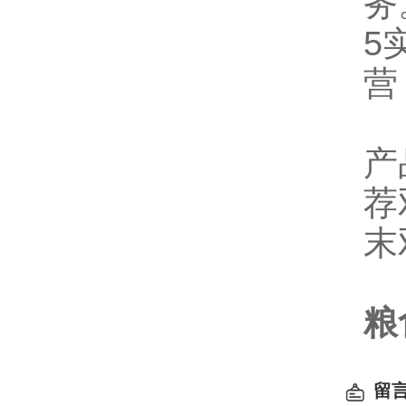
务
5
营
产
荐
末
粮
留