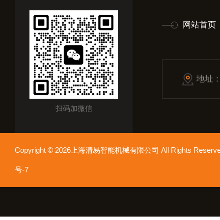
网站首页
地址
扫码加微信
Copyright © 2026上海清易智能机械有限公司 All Rights Res
号-7