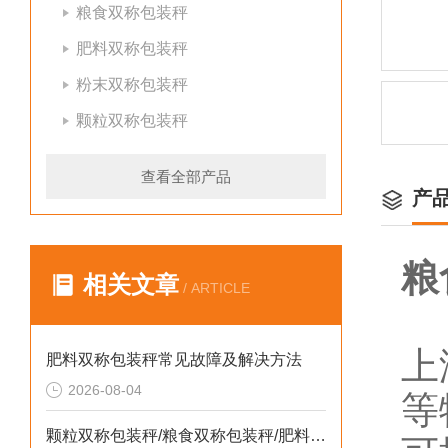
粮食双称包装秤
肥料双称包装秤
粉末双称包装秤
颗粒双称包装秤
查看全部产品
产
粮
相关文章
/ ARTICLE
上
肥料双称包装秤常见故障及解决方法
2026-08-04
等
颗粒双称包装秤/粮食双称包装秤/肥料双称包装秤定制