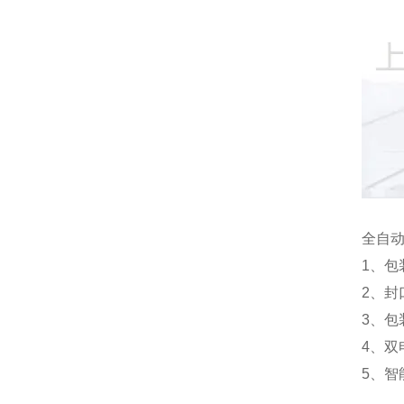
全自
1、
2、
3、
4、
5、