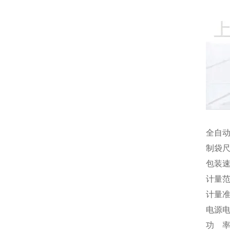
全自
制袋尺
包装速度
计量范围
计量准确
电源电压
功 率: