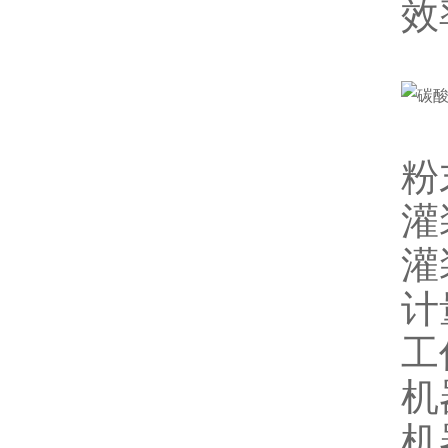
效
粉
灌
灌
计
工
机
机