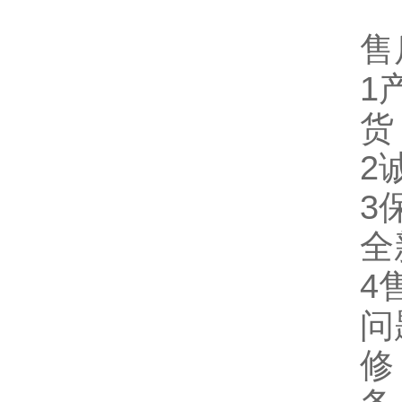
售
1
货
2
3
全
4
问
修