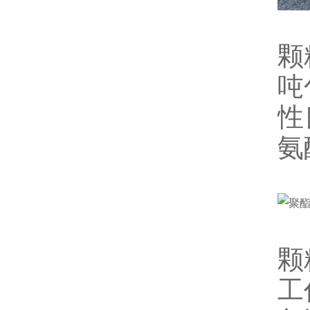
颗
吨
性
氨
颗
工