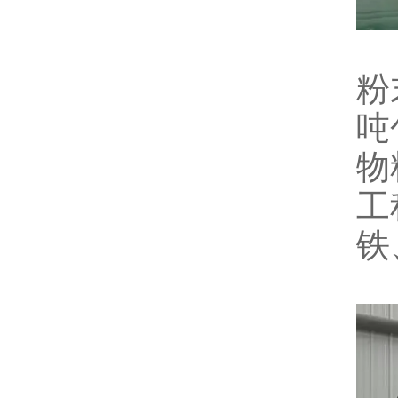
粉
吨
物
工
铁