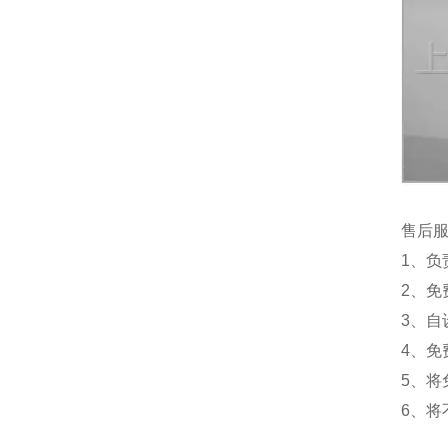
售后
1、负
2、
3、
4、
5、
6、