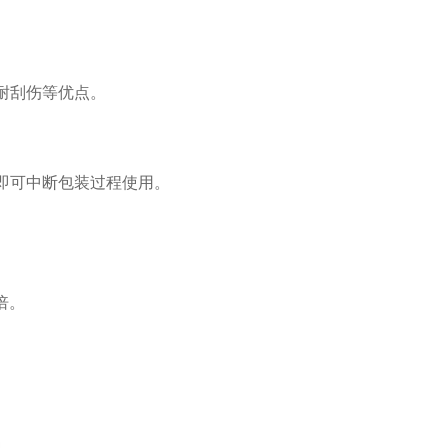
耐刮伤等优点。
即可中断包装过程使用。
倍。