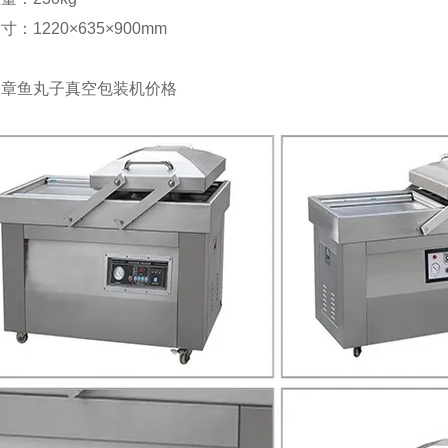
：1220×635×900mm