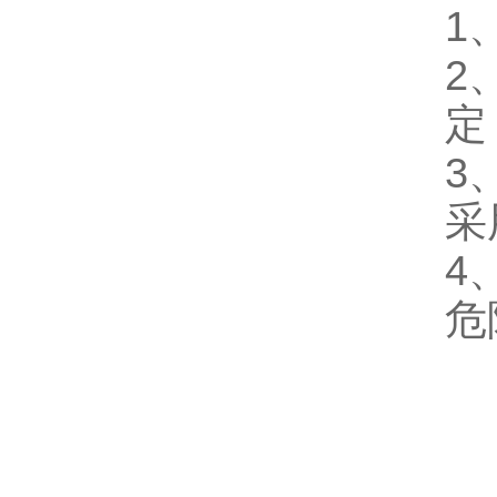
1
2
定
3
采
4
危