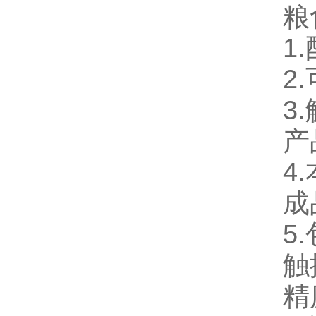
粮
1
2
3
产
4
成
5
触
精