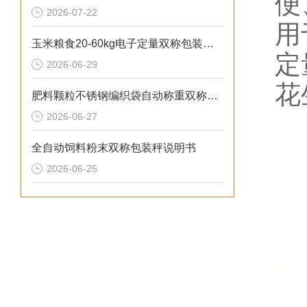
便
2026-07-22
用
玉米粮食20-60kg电子定量双称包装秤品牌
定
2026-06-29
花
肥料颗粒不锈钢编织袋自动称重双称包装秤定制
2026-06-27
全自动饲料粉末双称包装秤说明书
2026-06-25