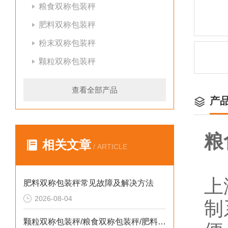
粮食双称包装秤
肥料双称包装秤
粉末双称包装秤
颗粒双称包装秤
查看全部产品
产
粮
相关文章
/ ARTICLE
上
肥料双称包装秤常见故障及解决方法
2026-08-04
制
颗粒双称包装秤/粮食双称包装秤/肥料双称包装秤定制