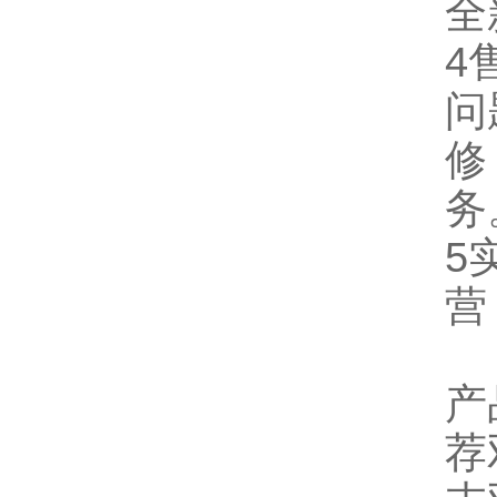
全
4
问
修
务
5
营
产
荐