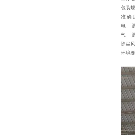
包装规格
准 确 
电 源：
气 源
除尘风量
环境要