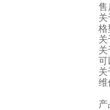
售
关
格
关
关
可
关
维
产