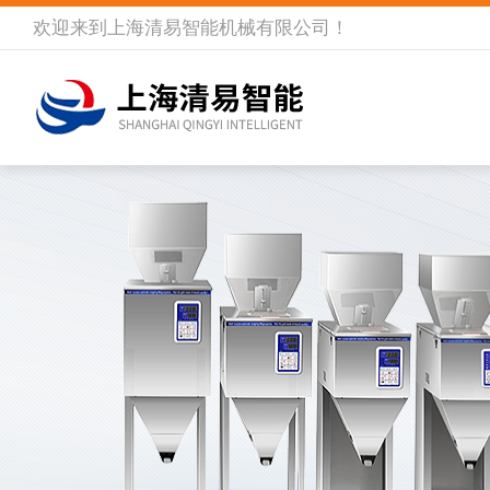
欢迎来到
上海清易智能机械有限公司
！