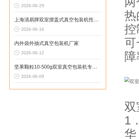
两
2026-06-29
热
上海清易牌双室摆盖式真空包装机性价比高
控
2026-06-16
可
内外袋外抽式真空包装机厂家
障
2026-06-12
坚果颗粒10-500g双室真空包装机专业定制
2026-06-09
双
1
华