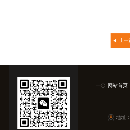
上一
网站首页
地址