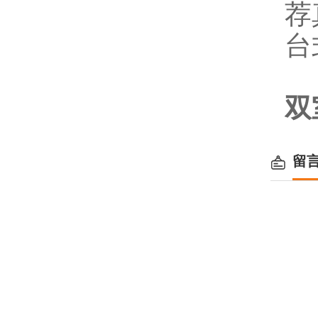
荐
台
双
留