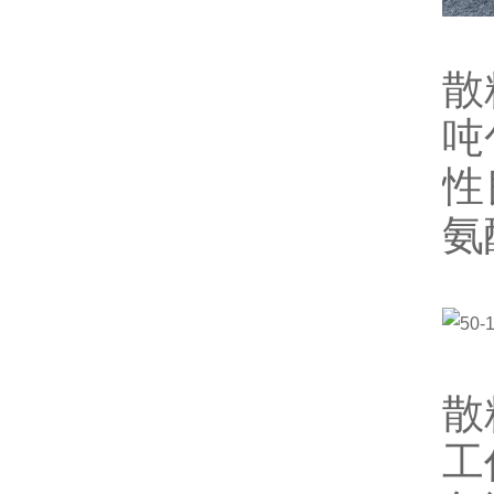
散
吨
性
氨
散
工