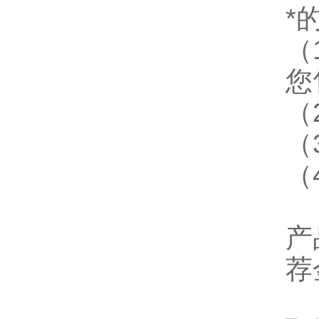
*
（
您
（
（
（
产
荐