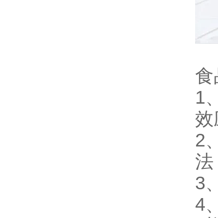
食
1
效
2
法
3
4