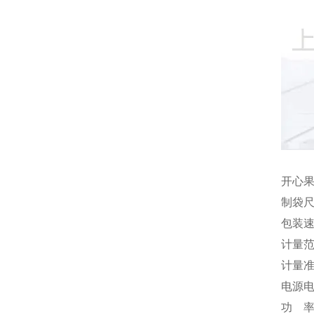
开心
制袋尺
包装速度
计量范围
计量准确
电源电压
功 率: