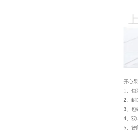
开心
1、
2、
3、
4、
5、