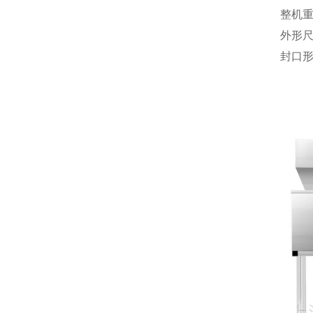
整机重
外形尺
封口