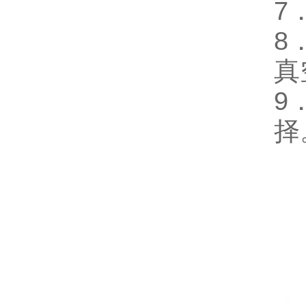
7
8
真
9
择