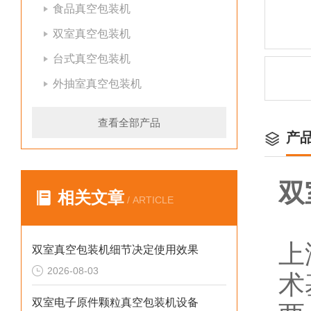
食品真空包装机
双室真空包装机
台式真空包装机
外抽室真空包装机
查看全部产品
产
双
相关文章
/ ARTICLE
上
双室真空包装机细节决定使用效果
2026-08-03
术
双室电子原件颗粒真空包装机设备