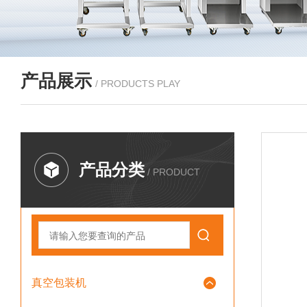
产品展示
/ PRODUCTS PLAY
产品分类
/ PRODUCT
真空包装机