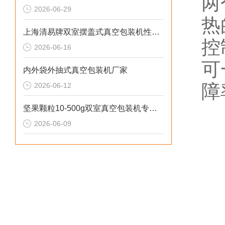
两
2026-06-29
热
上海清易牌双室摆盖式真空包装机性价比高
控
2026-06-16
可
内外袋外抽式真空包装机厂家
障
2026-06-12
坚果颗粒10-500g双室真空包装机专业定制
2026-06-09