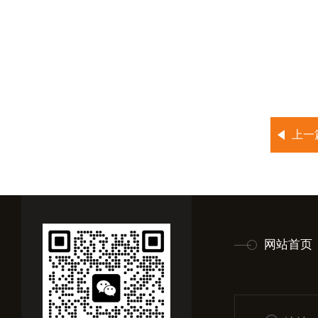
上一
网站首页