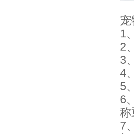
宠
1
2
3
4
5
6
称
7