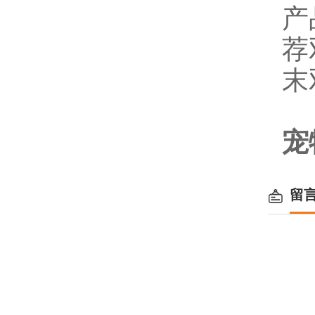
产
荐
末
宠
留