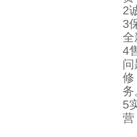
2
3
全
4
问
修
务
5
营