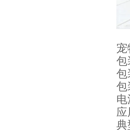
宠
包
包
包
电
应
典