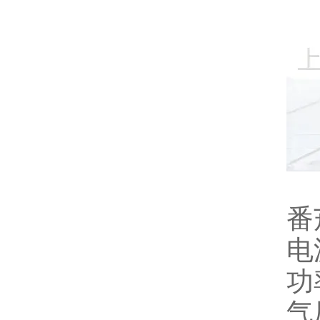
番
电源
功
气压