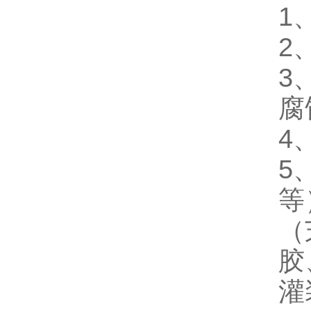
1
2
3
腐
4
5
等
（
胶
灌