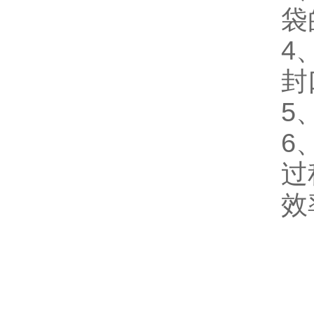
袋
4
封
5
6
过
效