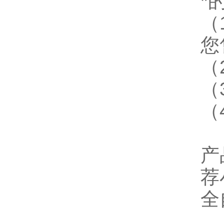
*
（
您
（
（
（
产
荐
全