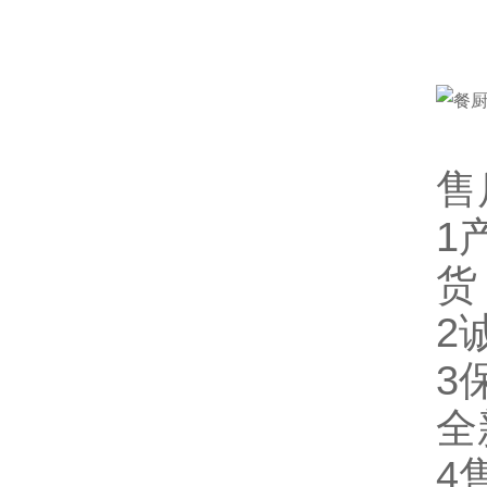
售
1
货
2
3
全
4