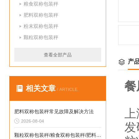
粮食双称包装秤
肥料双称包装秤
粉末双称包装秤
颗粒双称包装秤
查看全部产品
产
餐
相关文章
/ ARTICLE
上
肥料双称包装秤常见故障及解决方法
2026-08-04
发
颗粒双称包装秤/粮食双称包装秤/肥料双称包装秤定制