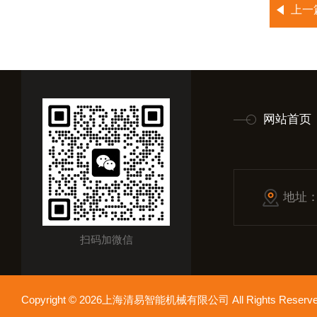
上一
网站首页
地址
扫码加微信
Copyright © 2026上海清易智能机械有限公司 All Rights Res