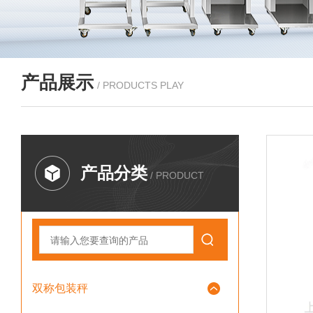
产品展示
/ PRODUCTS PLAY
产品分类
/ PRODUCT
双称包装秤