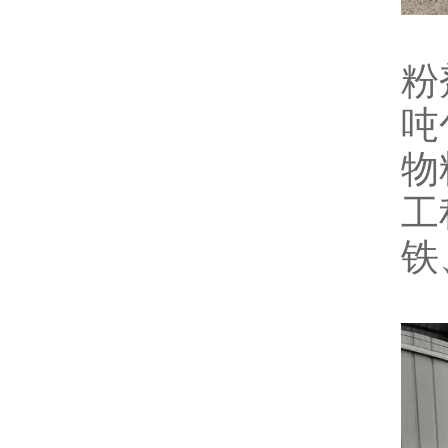
粉
吨
物
工
铁