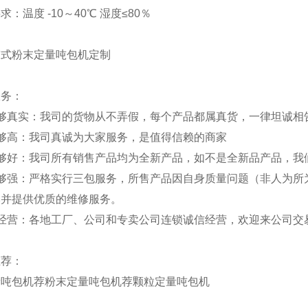
求：温度 -10～40℃ 湿度≤80％
服务：
品够真实：我司的货物从不弄假，每个产品都属真货，一律坦诚相
信够高：我司真诚为大家服务，是值得信赖的商家
障够好：我司所有销售产品均为全新产品，如不是全新品产品，我
后够强：严格实行三包服务，所售产品因自身质量问题（非人为所
本并提供优质的维修服务。
体经营：各地工厂、公司和专卖公司连锁诚信经营，欢迎来公司交
推荐：
量吨包机
荐
粉末定量吨包机
荐
颗粒定量吨包机