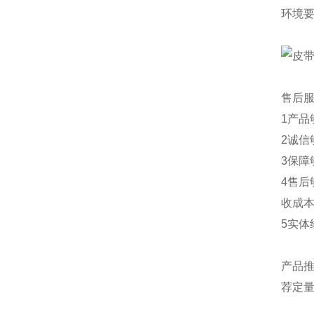
环境要
售后
1产
2诚
3保
4售
收成
5实
产品
荐
定