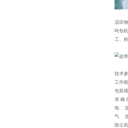
适应
吨包
工、
技术
工作能力
包装规格
准 确 
电 源：
气 源
除尘风量