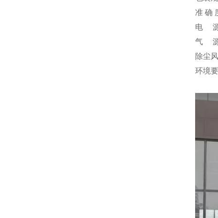
准 确 
电 源：
气 源
除尘风量
环境要