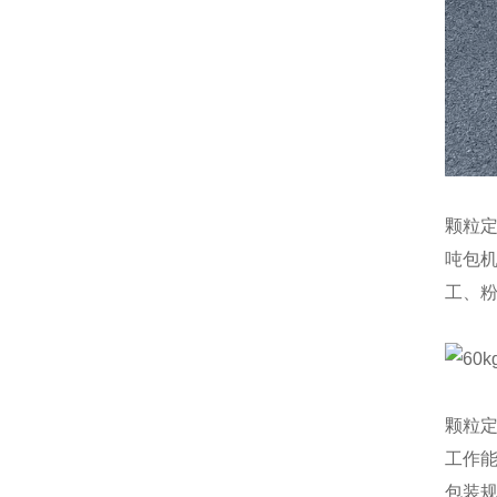
颗粒
吨包
工、
颗粒
工作能力
包装规格